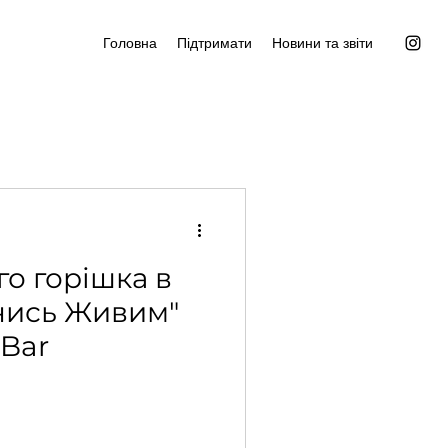
Головна
Підтримати
Новини та звіти
го горішка в
нись Живим"
 Bar