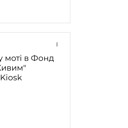
 моті в Фонд
Живим"
 Kiosk