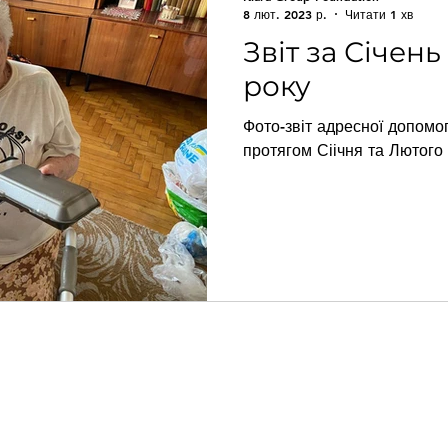
8 лют. 2023 р.
Читати 1 хв
Звіт за Січен
року
Фото-звіт адресної допомог
протягом Сіічня та Лютого