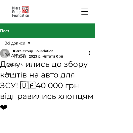
Пост
Всі дописи
Klara Group Foundation
Всі дописи
11 жовт. 2023 р.
Читати 0 хв
Долучились до збору
Преса
коштів на авто для
Звіти
ЗСУ! 🇺🇦40 000 грн
відправились хлопцям
❤️