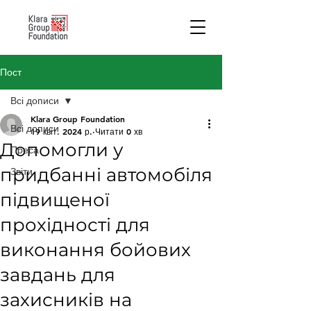
Пост
Всі дописи
Klara Group Foundation
Всі дописи
19 квіт. 2024 р.
Читати 0 хв
Допомогли у
Преса
придбанні автомобіля
Звіти
підвищеної
прохідності для
виконання бойових
завдань для
захисників на