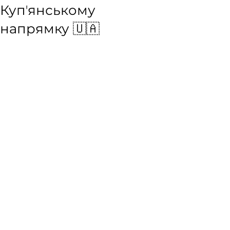
Купʼянському
напрямку 🇺🇦