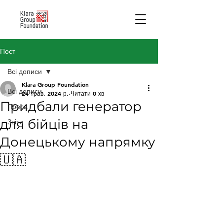
Пост
Всі дописи
Klara Group Foundation
Всі дописи
24 трав. 2024 р.
Читати 0 хв
Придбали генератор
Преса
для бійців на
Звіти
Донецькому напрямку
🇺🇦