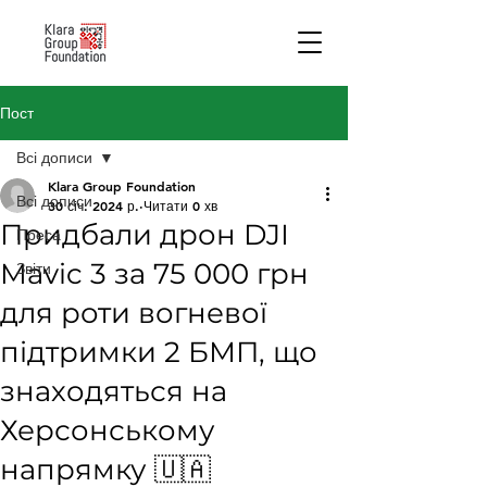
Пост
Всі дописи
Klara Group Foundation
Всі дописи
30 січ. 2024 р.
Читати 0 хв
Придбали дрон DJI
Преса
Mavic 3 за 75 000 грн
Звіти
для роти вогневої
підтримки 2 БМП, що
знаходяться на
Херсонському
напрямку 🇺🇦