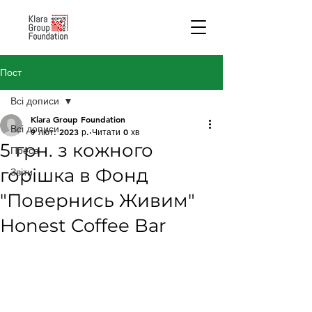
Пост
Всі дописи
Klara Group Foundation
Всі дописи
9 лют. 2023 р.
Читати 0 хв
5 грн. з кожного
Преса
горішка в Фонд
Звіти
"Повернись Живим"
Honest Coffee Bar